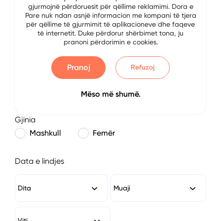
gjurmojnë përdoruesit për qëllime reklamimi. Dora e
E-mail
Pare nuk ndan asnjë informacion me kompani të tjera
për qëllime të gjurmimit të aplikacioneve dhe faqeve
të internetit. Duke përdorur shërbimet tona, ju
pranoni përdorimin e cookies.
Numri i Telefonit
Pranoj
Refuzoj
Mëso më shumë.
Gjinia
Mashkull
Femër
Data e lindjes
Dita
Muaji
Viti