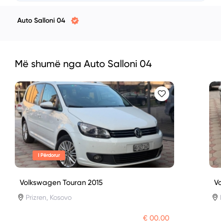
Auto Salloni 04
Më shumë nga Auto Salloni 04
I Përdorur
Volkswagen Touran 2015
V
Prizren, Kosovo
€ 00.00