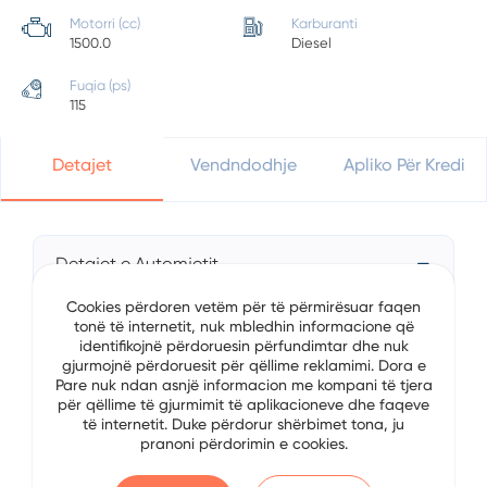
Motorri (cc)
Karburanti
1500.0
Diesel
Fuqia (ps)
115
Detajet
Vendndodhje
Apliko Për Kredi
Detajet e Automjetit
Cookies përdoren vetëm për të përmirësuar faqen
Data
4/18/2025
tonë të internetit, nuk mbledhin informacione që
identifikojnë përdoruesin përfundimtar dhe nuk
Brand
Renault
gjurmojnë përdoruesit për qëllime reklamimi. Dora e
Pare nuk ndan asnjë informacion me kompani të tjera
për qëllime të gjurmimit të aplikacioneve dhe faqeve
Serial
Megane
të internetit. Duke përdorur shërbimet tona, ju
pranoni përdorimin e cookies.
Viti
2020