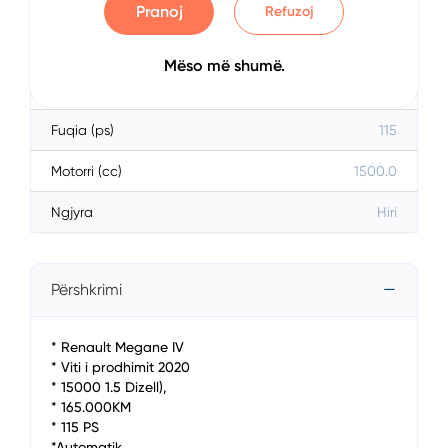
Karburanti
Diesel
Pranoj
Refuzoj
Transmisioni
Automatik
Mëso më shumë.
Km
165000
Fuqia (ps)
115
Motorri (cc)
1500.0
Ngjyra
Hiri
Përshkrimi
* Renault Megane IV
* Viti i prodhimit 2020
* 15000 1.5 Dizell),
* 165.000KM
* 115 PS
*Automatik,