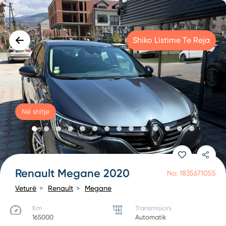
Shiko Listime Te Reja
Në shitje
Renault Megane 2020
No: 1835671055
Veturë
Renault
Megane
Km
Transmisioni
165000
Automatik