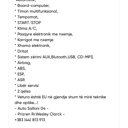
* Board-computer,
* Timon multifunksional,
* Tempomat,
* START/STOP
* Klima A/C,
* Pasqyre elektronik me nxemje,
* Karrigat me nxemje
* Xhama elektronik,
* Dritat
* Sistem zërimi AUX,Blutooth,USB, CD-MP3,
* Airbag,
* ABS,
* ESP,
* ASR
* Libër servisi
* 2 qelsa
* Vetura është EU në gjendje shum të mirë teknike
dhe optike....!
- Auto Salloni 04 -
- Prizren Rr.Wesley Clarck -
+383 (44) 813 913