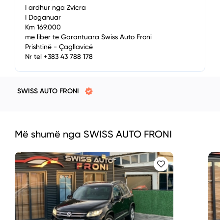
I ardhur nga Zvicra
I Doganuar
Km 169.000
me liber te Garantuara Swiss Auto Froni
Prishtinë - Çagllavicë
Nr tel +383 43 788 178
SWISS AUTO FRONI
Më shumë nga SWISS AUTO FRONI