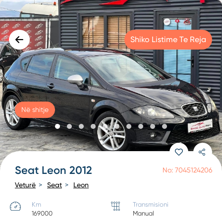
Shiko Listime Te Reja
Në shitje
Seat Leon 2012
No: 7045124206
Veturë
Seat
Leon
Km
Transmisioni
169000
Manual