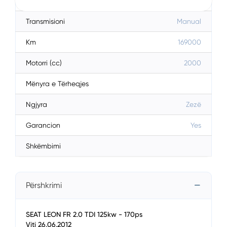
Karburanti
Diesel
Transmisioni
Manual
Km
169000
Motorri (cc)
2000
Mënyra e Tërheqjes
Ngjyra
Zezë
Garancion
Yes
Shkëmbimi
Përshkrimi
SEAT LEON FR 2.0 TDI 125kw - 170ps
Viti 26.06.2012