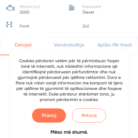
Motorri (cc)
Karburanti
2000
Diesel
Front
2x2
Detajet
Vendndodhje
Apliko Për Kredi
Cookies përdoren vetëm për të përmirësuar faqen
tonë të internetit, nuk mbledhin informacione që
identifikojnë përdoruesin përfundimtar dhe nuk
Detajet e Automjetit
gjurmojnë përdoruesit për qëllime reklamimi. Dora e
Pare nuk ndan asnjë informacion me kompani të tjera
Data
2/10/2023
për qëllime të gjurmimit të aplikacioneve dhe faqeve
të internetit. Duke përdorur shërbimet tona, ju
pranoni përdorimin e cookies.
Brand
Seat
Serial
Leon
Pranoj
Refuzoj
Viti
2012
Mëso më shumë.