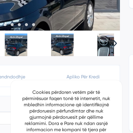
endndodhje
Apliko Për Kredi
Cookies përdoren vetëm për të
përmirësuar faqen tonë të internetit, nuk
mbledhin informacione që identifikojnë
përdoruesin përfundimtar dhe nuk
gjurmojnë përdoruesit për qëllime
7/24/2024
reklamimi. Dora e Pare nuk ndan asnjë
informacion me kompani të tjera për
Skoda