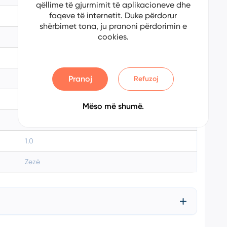
qëllime të gjurmimit të aplikacioneve dhe
faqeve të internetit. Duke përdorur
Kamiq
shërbimet tona, ju pranoni përdorimin e
cookies.
2020
Benzinë
Pranoj
Refuzoj
Automatik
131000
Mëso më shumë.
116
1.0
Zezë