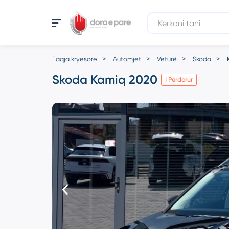
Faqja kryesore
Automjet
Veturë
Skoda
Skoda Kamiq 2020
I Përdorur