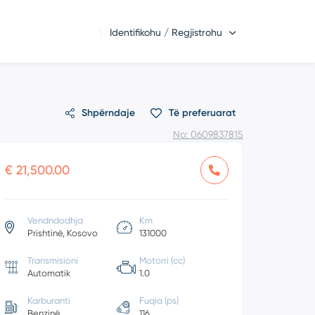
Identifikohu / Regjistrohu
Shpërndaje
Të preferuarat
No: 0609837815
€ 21,500.00
Vendndodhja
Km
Prishtinë, Kosovo
131000
Transmisioni
Motorri (cc)
Automatik
1.0
Karburanti
Fuqia (ps)
Benzinë
116