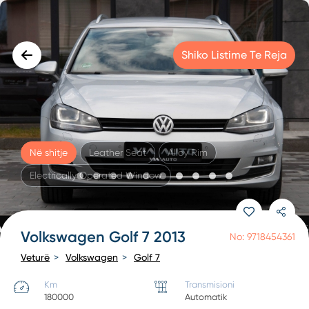
Shiko Listime Te Reja
Në shitje
Leather Seat
Alloy Rim
Electrically Operated Window
Volkswagen Golf 7 2013
No: 9718454361
Veturë
Volkswagen
Golf 7
Km
Transmisioni
180000
Automatik