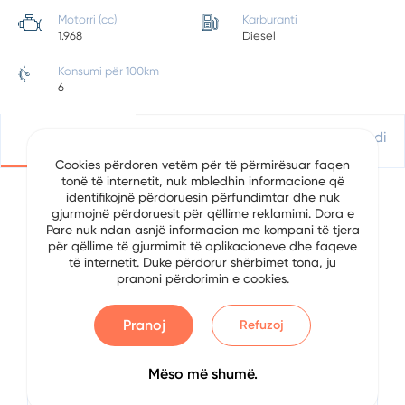
Motorri (cc)
Karburanti
1.968
Diesel
Konsumi për 100km
6
Detajet
Vendndodhje
Apliko Për Kredi
Cookies përdoren vetëm për të përmirësuar faqen
tonë të internetit, nuk mbledhin informacione që
identifikojnë përdoruesin përfundimtar dhe nuk
gjurmojnë përdoruesit për qëllime reklamimi. Dora e
Detajet e Automjetit
Pare nuk ndan asnjë informacion me kompani të tjera
për qëllime të gjurmimit të aplikacioneve dhe faqeve
të internetit. Duke përdorur shërbimet tona, ju
Data
4/7/2023
pranoni përdorimin e cookies.
Brand
Volkswagen
Pranoj
Refuzoj
Serial
Golf 7
Mëso më shumë.
Viti
2013