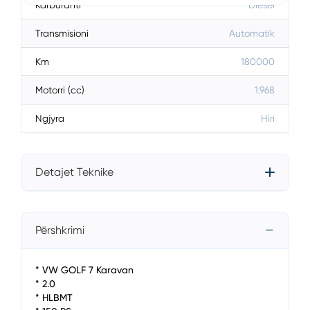
Karburanti
Diesel
Transmisioni
Automatik
Km
180000
Motorri (cc)
1.968
Ngjyra
Hiri
Detajet Teknike
Përshkrimi
* VW GOLF 7 Karavan
* 2.0
* HLBMT