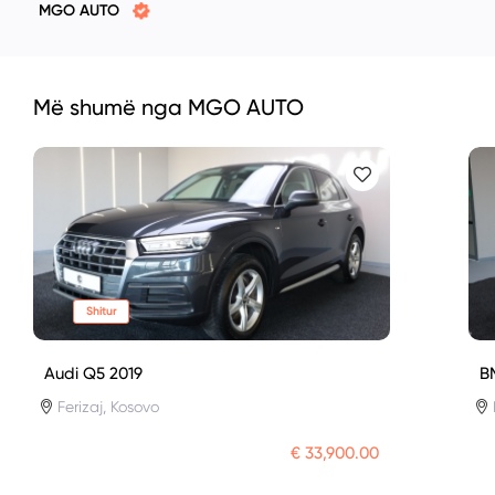
MGO AUTO
Më shumë nga MGO AUTO
Shitur
Audi Q5 2019
B
Ferizaj, Kosovo
€ 33,900.00