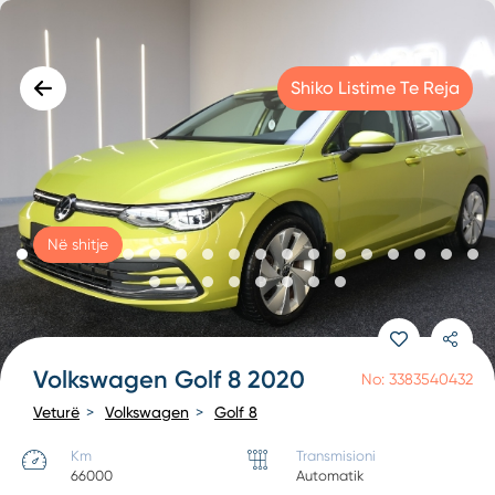
Shiko Listime Te Reja
Në shitje
Volkswagen Golf 8 2020
No: 3383540432
Veturë
Volkswagen
Golf 8
Km
Transmisioni
66000
Automatik