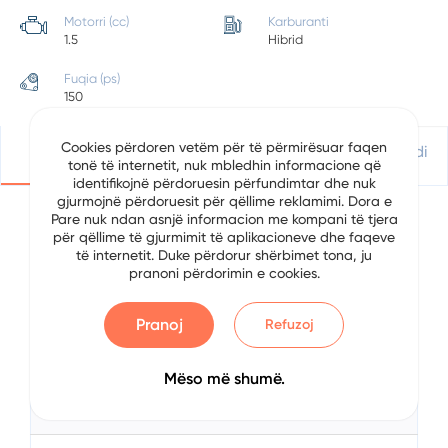
Motorri (cc)
Karburanti
1.5
Hibrid
Fuqia (ps)
150
Cookies përdoren vetëm për të përmirësuar faqen
Detajet
Vendndodhje
Apliko Për Kredi
tonë të internetit, nuk mbledhin informacione që
identifikojnë përdoruesin përfundimtar dhe nuk
gjurmojnë përdoruesit për qëllime reklamimi. Dora e
Pare nuk ndan asnjë informacion me kompani të tjera
për qëllime të gjurmimit të aplikacioneve dhe faqeve
Detajet e Automjetit
të internetit. Duke përdorur shërbimet tona, ju
pranoni përdorimin e cookies.
Data
5/16/2024
Pranoj
Refuzoj
Brand
Volkswagen
Serial
Golf 8
Mëso më shumë.
Viti
2020