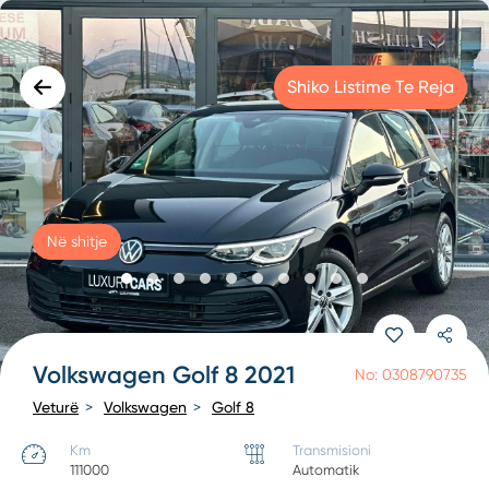
Shiko Listime Te Reja
Në shitje
Volkswagen Golf 8 2021
No: 0308790735
Veturë
Volkswagen
Golf 8
Km
Transmisioni
111000
Automatik