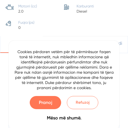
Motorri (cc)
Karburanti
2.0
Diesel
Fuqia (ps)
0
Detajet
Vendndodhje
Apliko Për Kredi
Cookies përdoren vetëm për të përmirësuar faqen
tonë të internetit, nuk mbledhin informacione që
identifikojnë përdoruesin përfundimtar dhe nuk
gjurmojnë përdoruesit për qëllime reklamimi. Dora e
Detajet e Automjetit
Pare nuk ndan asnjë informacion me kompani të tjera
për qëllime të gjurmimit të aplikacioneve dhe faqeve
të internetit. Duke përdorur shërbimet tona, ju
Data
7/17/2024
pranoni përdorimin e cookies.
Brand
Volkswagen
Pranoj
Refuzoj
Serial
Golf 8
Mëso më shumë.
Viti
2021