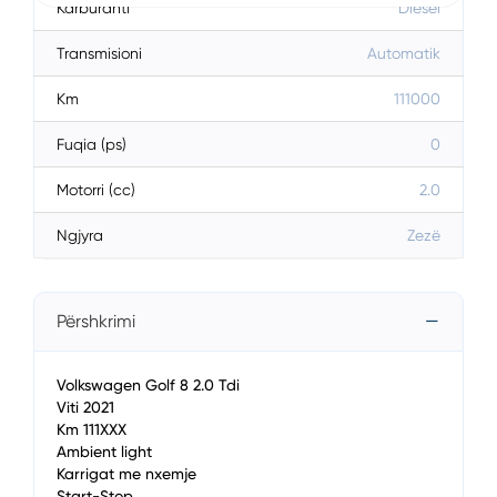
Karburanti
Diesel
Transmisioni
Automatik
Km
111000
Fuqia (ps)
0
Motorri (cc)
2.0
Ngjyra
Zezë
Përshkrimi
Volkswagen Golf 8 2.0 Tdi
Viti 2021
Km 111XXX
Ambient light
Karrigat me nxemje
Start-Stop