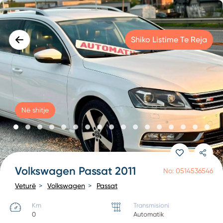
Shiko Listime Te Reja
Në shitje
Volkswagen Passat 2011
No: 0514536546
Veturë
Volkswagen
Passat
Km
Transmisioni
0
Automatik