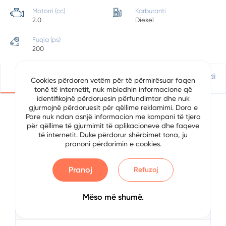
Motorri (cc)
Karburanti
2.0
Diesel
Fuqia (ps)
200
Detajet
Vendndodhje
Apliko Për Kredi
Cookies përdoren vetëm për të përmirësuar faqen
tonë të internetit, nuk mbledhin informacione që
identifikojnë përdoruesin përfundimtar dhe nuk
gjurmojnë përdoruesit për qëllime reklamimi. Dora e
Pare nuk ndan asnjë informacion me kompani të tjera
Detajet e Automjetit
për qëllime të gjurmimit të aplikacioneve dhe faqeve
të internetit. Duke përdorur shërbimet tona, ju
pranoni përdorimin e cookies.
Data
7/3/2024
Brand
Volkswagen
Pranoj
Refuzoj
Serial
Passat
Mëso më shumë.
Viti
2011