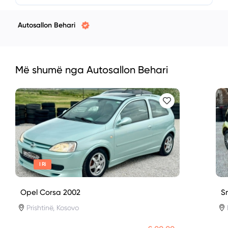
Autosallon Behari
Më shumë nga Autosallon Behari
I Ri
Opel Corsa 2002
S
Prishtinë, Kosovo