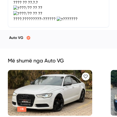
???? ?? ??.?.?
???/?? ?? ??
???/?? ?? ??
????.?????????̈-??????
???????
Auto VG
Më shumë nga Auto VG
I Ri