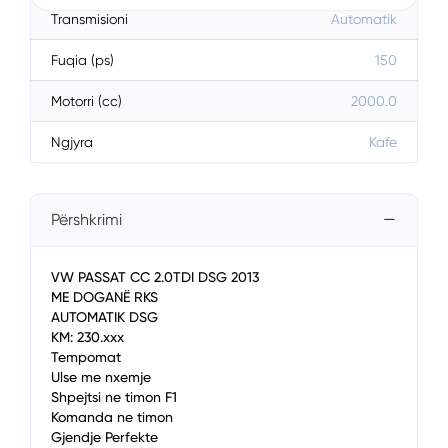
Transmisioni
Automatik
Fuqia (ps)
150
Motorri (cc)
2000.0
Ngjyra
Kafe
Përshkrimi
VW PASSAT CC 2.0TDI DSG 2013
ME DOGANË RKS
AUTOMATIK DSG
KM: 230.xxx
Tempomat
Ulse me nxemje
Shpejtsi ne timon F1
Komanda ne timon
Gjendje Perfekte