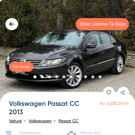
Shiko Listime Te Reja
Në shitje
Volkswagen Passat CC
No: 8238229415
2013
Veturë
Volkswagen
Passat CC
Transmisioni
Motorri (cc)