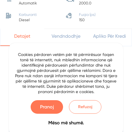
Automatik
2000.0
Karburanti
Fuqia (ps)
Diesel
150
Detajet
Vendndodhje
Apliko Për Kredi
Cookies përdoren vetëm për të përmirësuar faqen
tonë të internetit, nuk mbledhin informacione që
Detajet e Automjetit
identifikojnë përdoruesin përfundimtar dhe nuk
gjurmojnë përdoruesit për qëllime reklamimi. Dora e
Pare nuk ndan asnjë informacion me kompani të tjera
Data
4/4/2025
për qëllime të gjurmimit të aplikacioneve dhe faqeve
të internetit. Duke përdorur shërbimet tona, ju
Brand
Volkswagen
pranoni përdorimin e cookies.
Serial
Passat CC
Pranoj
Refuzoj
Viti
2013
Mëso më shumë.
Karburanti
Diesel