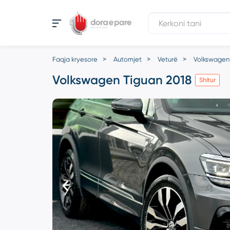
Faqja kryesore
Automjet
Veturë
Volkswagen
Volkswagen Tiguan 2018
Shitur