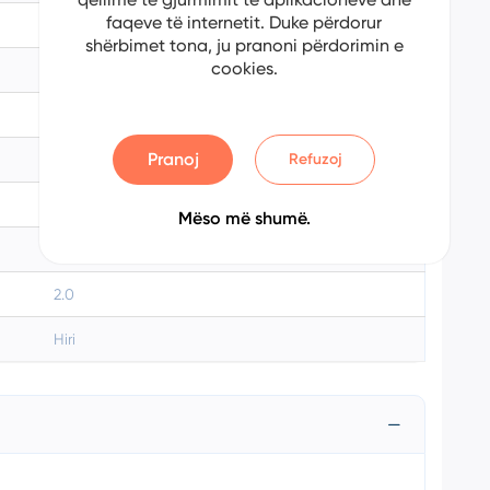
faqeve të internetit. Duke përdorur
Tiguan
shërbimet tona, ju pranoni përdorimin e
cookies.
2018
Diesel
Pranoj
Refuzoj
Automatik
197000
Mëso më shumë.
150
2.0
Hiri