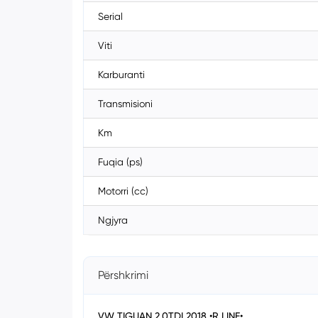
Serial
Viti
Karburanti
Transmisioni
Km
Fuqia (ps)
Motorri (cc)
Ngjyra
Përshkrimi
VW TIGUAN 2.0TDI 2018 •R LINE•