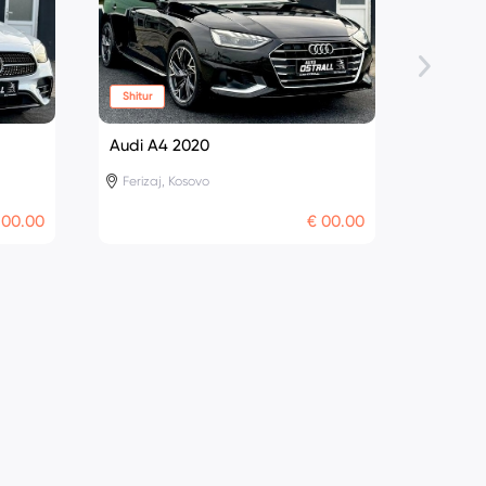
Shitur
I Përdoru
Audi A4 2020
Volksw
Ferizaj, Kosovo
Ferizaj
 00.00
€ 00.00