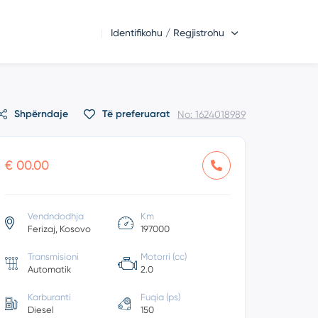
Identifikohu / Regjistrohu
Shpërndaje
Të preferuarat
No: 1624018989
€ 00.00
Vendndodhja
Km
Ferizaj, Kosovo
197000
Transmisioni
Motorri (cc)
Automatik
2.0
Karburanti
Fuqia (ps)
Diesel
150