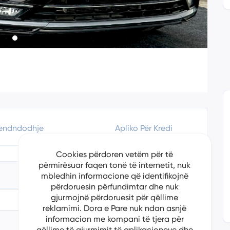
endndodhje
Apliko Për Kredi
Cookies përdoren vetëm për të
përmirësuar faqen tonë të internetit, nuk
mbledhin informacione që identifikojnë
përdoruesin përfundimtar dhe nuk
gjurmojnë përdoruesit për qëllime
5/29/2024
reklamimi. Dora e Pare nuk ndan asnjë
informacion me kompani të tjera për
Volkswagen
qëllime të gjurmimit të aplikacioneve dhe