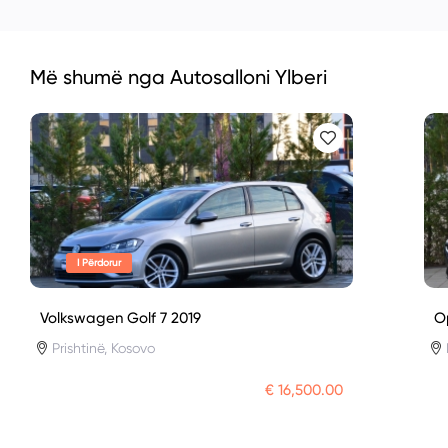
Më shumë nga Autosalloni Ylberi
I Përdorur
Volkswagen Golf 7 2019
O
Prishtinë, Kosovo
€ 16,500.00