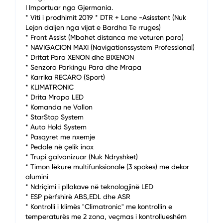
I Importuar nga Gjermania.
* Viti i prodhimit 2019 * DTR + Lane -Asisstent (Nuk
Lejon daljen nga vijat e Bardha Te rruges)
* Front Assist (Mbahet distanca me veturen para)
* NAVIGACION MAXI (Navigationssystem Professional)
* Dritat Para XENON dhe BIXENON
* Senzora Parkingu Para dhe Mrapa
* Karrika RECARO (Sport)
* KLIMATRONIC
* Drita Mrapa LED
* Komanda ne Vallon
* StarStop System
* Auto Hold System
* Pasqyret me nxemje
* Pedale në çelik inox
* Trupi galvanizuar (Nuk Ndryshket)
* Timon lëkure multifunksionale (3 spokes) me dekor
alumini
* Ndriçimi i pllakave në teknologjinë LED
* ESP përfshirë ABS,EDL dhe ASR
* Kontrolli i klimës "Climatronic" me kontrollin e
temperaturës me 2 zona, veçmas i kontrollueshëm