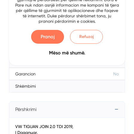
Karburanti
Diesel
Pare nuk ndan asnjë informacion me kompani të tjera
për qëllime të gjurmimit të aplikacioneve dhe faqeve
Transmisioni
Automatik
të internetit. Duke përdorur shërbimet tona, ju
pranoni përdorimin e cookies.
Km
140000
Pranoj
Refuzoj
Motorri (cc)
1968
Mënyra e Tërheqjes
Mëso më shumë.
Ngjyra
Hiri
Garancion
No
Shkëmbimi
Përshkrimi
VW TIGUAN JOIN 2.0 TDI 2019,
I Doganuar.