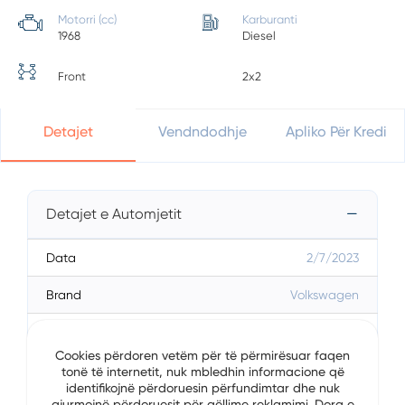
Motorri (cc)
Karburanti
1968
Diesel
Front
2x2
Detajet
Vendndodhje
Apliko Për Kredi
Detajet e Automjetit
Data
2/7/2023
Brand
Volkswagen
Serial
Tiguan
Cookies përdoren vetëm për të përmirësuar faqen
Viti
2019
tonë të internetit, nuk mbledhin informacione që
identifikojnë përdoruesin përfundimtar dhe nuk
gjurmojnë përdoruesit për qëllime reklamimi. Dora e