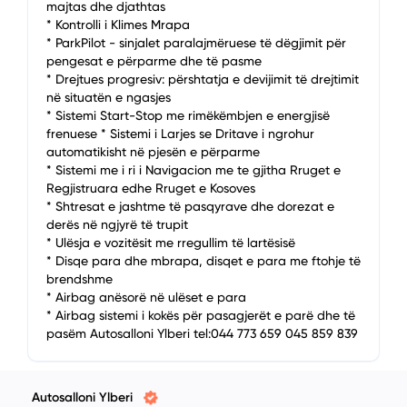
majtas dhe djathtas
* Kontrolli i Klimes Mrapa
* ParkPilot - sinjalet paralajmëruese të dëgjimit për
pengesat e përparme dhe të pasme
* Drejtues progresiv: përshtatja e devijimit të drejtimit
në situatën e ngasjes
* Sistemi Start-Stop me rimëkëmbjen e energjisë
frenuese * Sistemi i Larjes se Dritave i ngrohur
automatikisht në pjesën e përparme
* Sistemi me i ri i Navigacion me te gjitha Rruget e
Regjistruara edhe Rruget e Kosoves
* Shtresat e jashtme të pasqyrave dhe dorezat e
derës në ngjyrë të trupit
* Ulësja e vozitësit me rregullim të lartësisë
* Disqe para dhe mbrapa, disqet e para me ftohje të
brendshme
* Airbag anësorë në ulëset e para
* Airbag sistemi i kokës për pasagjerët e parë dhe të
pasëm Autosalloni Ylberi tel:044 773 659 045 859 839
Autosalloni Ylberi