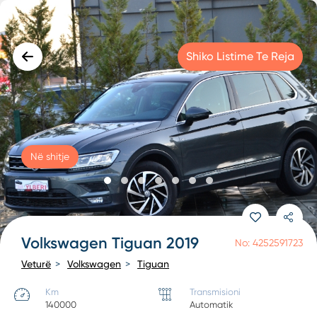
Shiko Listime Te Reja
Në shitje
Volkswagen Tiguan 2019
No: 4252591723
Veturë
Volkswagen
Tiguan
Km
Transmisioni
140000
Automatik