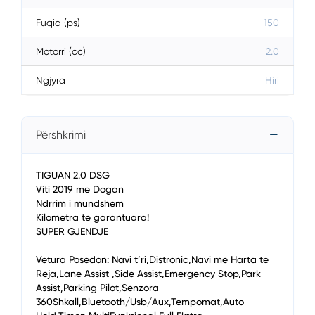
Fuqia (ps)
150
Motorri (cc)
2.0
Ngjyra
Hiri
Përshkrimi
TIGUAN 2.0 DSG
Viti 2019 me Dogan
Ndrrim i mundshem
Kilometra te garantuara!
SUPER GJENDJE
Vetura Posedon: Navi t’ri,Distronic,Navi me Harta te
Reja,Lane Assist ,Side Assist,Emergency Stop,Park
Assist,Parking Pilot,Senzora
360Shkall,Bluetooth/Usb/Aux,Tempomat,Auto