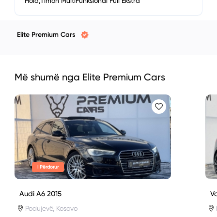
Hold,Timon MultiFunksional Full Ekstra
Elite Premium Cars
Më shumë nga Elite Premium Cars
I Përdorur
Audi A6 2015
V
Podujevë, Kosovo