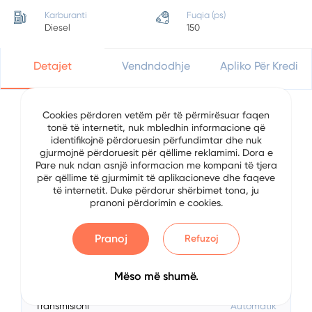
Karburanti
Fuqia (ps)
Diesel
150
Detajet
Vendndodhje
Apliko Për Kredi
Cookies përdoren vetëm për të përmirësuar faqen
tonë të internetit, nuk mbledhin informacione që
Detajet e Automjetit
identifikojnë përdoruesin përfundimtar dhe nuk
gjurmojnë përdoruesit për qëllime reklamimi. Dora e
Data
6/20/2024
Pare nuk ndan asnjë informacion me kompani të tjera
për qëllime të gjurmimit të aplikacioneve dhe faqeve
të internetit. Duke përdorur shërbimet tona, ju
Brand
Volkswagen
pranoni përdorimin e cookies.
Serial
Tiguan
Pranoj
Refuzoj
Viti
2019
Mëso më shumë.
Karburanti
Diesel
Transmisioni
Automatik