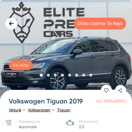
Shiko Listime Te Reja
Në shitje
Volkswagen Tiguan 2019
No: 9905488901
Veturë
Volkswagen
Tiguan
Transmisioni
Motorri (cc)
Automatik
2.0