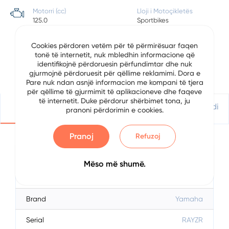
Motorri (cc)
Lloji i Motoçikletës
125.0
Sportbikes
Sasia e Cilindrave
Koha
Cookies përdoren vetëm për të përmirësuar faqen
Një Cilindër
Katër-Stroke
tonë të internetit, nuk mbledhin informacione që
identifikojnë përdoruesin përfundimtar dhe nuk
Ftohja
gjurmojnë përdoruesit për qëllime reklamimi. Dora e
Ajër
Pare nuk ndan asnjë informacion me kompani të tjera
për qëllime të gjurmimit të aplikacioneve dhe faqeve
të internetit. Duke përdorur shërbimet tona, ju
Detajet
Vendndodhje
Apliko Për Kredi
pranoni përdorimin e cookies.
Pranoj
Refuzoj
Detajet e Automjetit
Mëso më shumë.
Data
7/24/2025
Brand
Yamaha
Serial
RAYZR