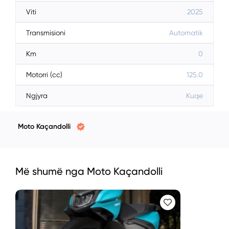
Viti
2025
Transmisioni
Automatik
Km
0
Motorri (cc)
125.0
Ngjyra
Kuqe
Moto Kaçandolli
Më shumë nga Moto Kaçandolli