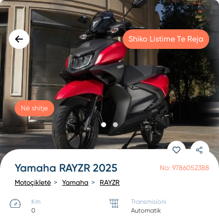
Shiko Listime Te Reja
Në shitje
Yamaha RAYZR 2025
No: 9786052388
Motoçikletë
Yamaha
RAYZR
Km
Transmisioni
0
Automatik