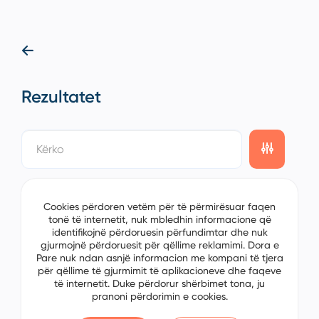
Rezultatet
showing
0/0
items on the
2/0
page
Cookies përdoren vetëm për të përmirësuar faqen
tonë të internetit, nuk mbledhin informacione që
identifikojnë përdoruesin përfundimtar dhe nuk
gjurmojnë përdoruesit për qëllime reklamimi. Dora e
Pare nuk ndan asnjë informacion me kompani të tjera
për qëllime të gjurmimit të aplikacioneve dhe faqeve
të internetit. Duke përdorur shërbimet tona, ju
pranoni përdorimin e cookies.