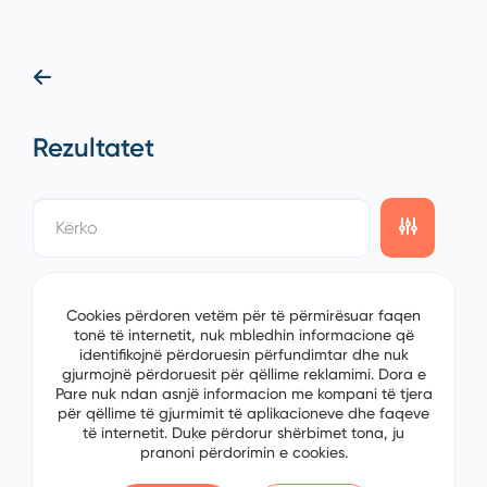
Rezultatet
showing
1/1
items on the
1/1
page
Sorting
Cookies përdoren vetëm për të përmirësuar faqen
tonë të internetit, nuk mbledhin informacione që
identifikojnë përdoruesin përfundimtar dhe nuk
gjurmojnë përdoruesit për qëllime reklamimi. Dora e
Pare nuk ndan asnjë informacion me kompani të tjera
për qëllime të gjurmimit të aplikacioneve dhe faqeve
të internetit. Duke përdorur shërbimet tona, ju
pranoni përdorimin e cookies.