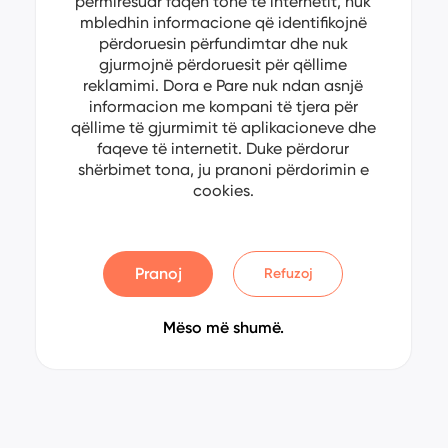
përmirësuar faqen tonë të internetit, nuk
mbledhin informacione që identifikojnë
përdoruesin përfundimtar dhe nuk
gjurmojnë përdoruesit për qëllime
reklamimi. Dora e Pare nuk ndan asnjë
informacion me kompani të tjera për
qëllime të gjurmimit të aplikacioneve dhe
faqeve të internetit. Duke përdorur
shërbimet tona, ju pranoni përdorimin e
cookies.
Pranoj
Refuzoj
Mëso më shumë.