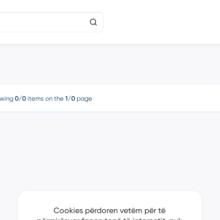
wing
0/0
items on the
1/0
page
Cookies përdoren vetëm për të