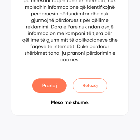
përmirësuar faqen tonë të internetit, nuk
mbledhin informacione që identifikojnë
përdoruesin përfundimtar dhe nuk
gjurmojnë përdoruesit për qëllime
reklamimi. Dora e Pare nuk ndan asnjë
informacion me kompani të tjera për
qëllime të gjurmimit të aplikacioneve dhe
faqeve të internetit. Duke përdorur
shërbimet tona, ju pranoni përdorimin e
cookies.
Pranoj
Refuzoj
Mëso më shumë.