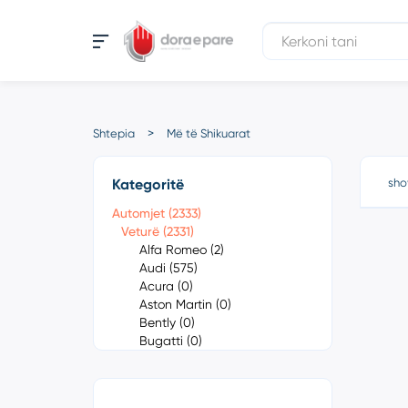
Shtepia
Më të Shikuarat
Kategoritë
sho
Automjet (2333)
Veturë (2331)
Alfa Romeo (2)
Audi (575)
Acura (0)
Aston Martin (0)
Bently (0)
Bugatti (0)
Cadillac (0)
Chevrolet (1)
Chrysler (0)