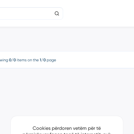
wing
0/0
items on the
1/0
page
Cookies përdoren vetëm për të