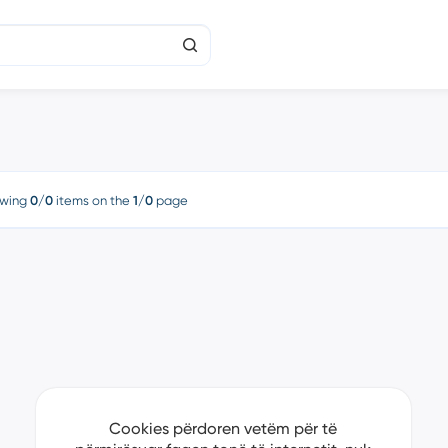
wing
0/0
items on the
1/0
page
Cookies përdoren vetëm për të