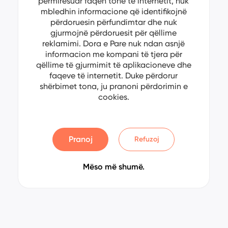
përmirësuar faqen tonë të internetit, nuk
mbledhin informacione që identifikojnë
përdoruesin përfundimtar dhe nuk
gjurmojnë përdoruesit për qëllime
reklamimi. Dora e Pare nuk ndan asnjë
informacion me kompani të tjera për
qëllime të gjurmimit të aplikacioneve dhe
faqeve të internetit. Duke përdorur
shërbimet tona, ju pranoni përdorimin e
cookies.
Pranoj
Refuzoj
Mëso më shumë.