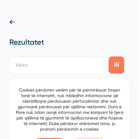
Rezultatet
showing
0/0
items on the
1/0
page
Cookies përdoren vetëm për të përmirësuar faqen
tonë të internetit, nuk mbledhin informacione që
identifikojnë përdoruesin përfundimtar dhe nuk
gjurmojnë përdoruesit për qëllime reklamimi. Dora e
Pare nuk ndan asnjë informacion me kompani të tjera
për qëllime të gjurmimit të aplikacioneve dhe faqeve
të internetit. Duke përdorur shërbimet tona, ju
pranoni përdorimin e cookies.