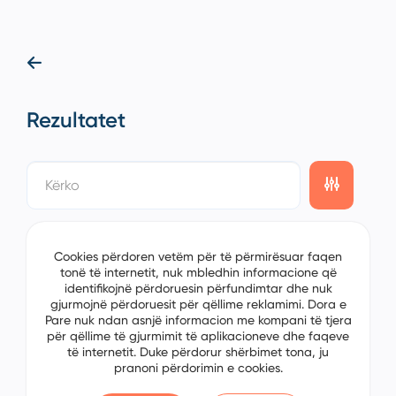
Rezultatet
showing
0/0
items on the
1/0
page
Cookies përdoren vetëm për të përmirësuar faqen
tonë të internetit, nuk mbledhin informacione që
identifikojnë përdoruesin përfundimtar dhe nuk
gjurmojnë përdoruesit për qëllime reklamimi. Dora e
Pare nuk ndan asnjë informacion me kompani të tjera
për qëllime të gjurmimit të aplikacioneve dhe faqeve
të internetit. Duke përdorur shërbimet tona, ju
pranoni përdorimin e cookies.