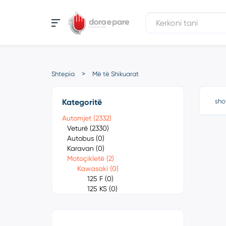
Shtepia
Më të Shikuarat
Kategoritë
sho
Automjet (2332)
Veturë (2330)
Autobus (0)
Karavan (0)
Motoçikletë (2)
Kawasaki (0)
125 F (0)
125 KS (0)
250 S1 (0)
350 S2 (0)
400 S3 (0)