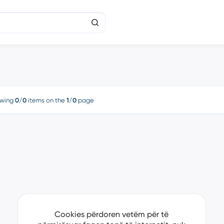
wing
0/0
items on the
1/0
page
Cookies përdoren vetëm për të