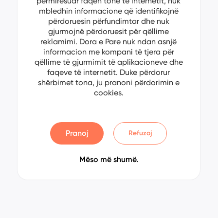
përmirësuar faqen tonë të internetit, nuk
mbledhin informacione që identifikojnë
përdoruesin përfundimtar dhe nuk
gjurmojnë përdoruesit për qëllime
reklamimi. Dora e Pare nuk ndan asnjë
informacion me kompani të tjera për
qëllime të gjurmimit të aplikacioneve dhe
faqeve të internetit. Duke përdorur
shërbimet tona, ju pranoni përdorimin e
cookies.
Pranoj
Refuzoj
Mëso më shumë.