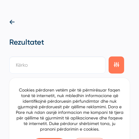
Rezultatet
showing
0/0
items on the
1/0
page
Cookies përdoren vetëm për të përmirësuar faqen
tonë të internetit, nuk mbledhin informacione që
identifikojnë përdoruesin përfundimtar dhe nuk
gjurmojnë përdoruesit për qëllime reklamimi. Dora e
Pare nuk ndan asnjë informacion me kompani të tjera
për qëllime të gjurmimit të aplikacioneve dhe faqeve
të internetit. Duke përdorur shërbimet tona, ju
pranoni përdorimin e cookies.