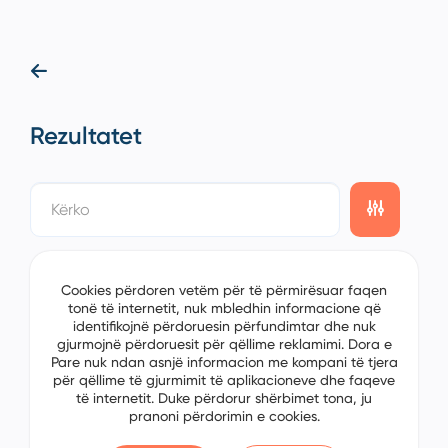
Rezultatet
showing
0/0
items on the
1/0
page
Cookies përdoren vetëm për të përmirësuar faqen
tonë të internetit, nuk mbledhin informacione që
identifikojnë përdoruesin përfundimtar dhe nuk
gjurmojnë përdoruesit për qëllime reklamimi. Dora e
Pare nuk ndan asnjë informacion me kompani të tjera
për qëllime të gjurmimit të aplikacioneve dhe faqeve
të internetit. Duke përdorur shërbimet tona, ju
pranoni përdorimin e cookies.