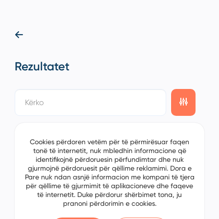
Rezultatet
showing
0/0
items on the
1/0
page
Cookies përdoren vetëm për të përmirësuar faqen
tonë të internetit, nuk mbledhin informacione që
identifikojnë përdoruesin përfundimtar dhe nuk
gjurmojnë përdoruesit për qëllime reklamimi. Dora e
Pare nuk ndan asnjë informacion me kompani të tjera
për qëllime të gjurmimit të aplikacioneve dhe faqeve
të internetit. Duke përdorur shërbimet tona, ju
pranoni përdorimin e cookies.