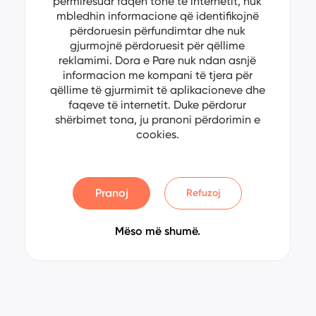
përmirësuar faqen tonë të internetit, nuk
mbledhin informacione që identifikojnë
përdoruesin përfundimtar dhe nuk
gjurmojnë përdoruesit për qëllime
reklamimi. Dora e Pare nuk ndan asnjë
informacion me kompani të tjera për
qëllime të gjurmimit të aplikacioneve dhe
faqeve të internetit. Duke përdorur
shërbimet tona, ju pranoni përdorimin e
cookies.
Pranoj
Refuzoj
Mëso më shumë.