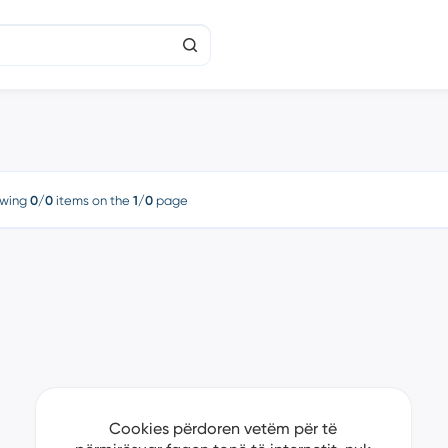
wing
0/0
items on the
1/0
page
Cookies përdoren vetëm për të