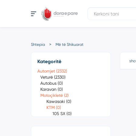
Shtepia
Më të Shikuarat
Kategoritë
sho
Automjet (2332)
Veturë (2330)
Autobus (0)
Karavan (0)
Motoçikletë (2)
Kawasaki (0)
KTM (0)
105 SX (0)
1050 Adventure
(0)
1090 Adventure