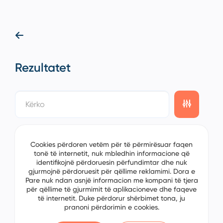
Rezultatet
showing
0/0
items on the
1/0
page
Cookies përdoren vetëm për të përmirësuar faqen
tonë të internetit, nuk mbledhin informacione që
identifikojnë përdoruesin përfundimtar dhe nuk
gjurmojnë përdoruesit për qëllime reklamimi. Dora e
Pare nuk ndan asnjë informacion me kompani të tjera
për qëllime të gjurmimit të aplikacioneve dhe faqeve
të internetit. Duke përdorur shërbimet tona, ju
pranoni përdorimin e cookies.