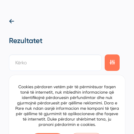
Rezultatet
showing
0/0
items on the
1/0
page
Cookies përdoren vetëm për të përmirësuar faqen
tonë të internetit, nuk mbledhin informacione që
identifikojnë përdoruesin përfundimtar dhe nuk
gjurmojnë përdoruesit për qëllime reklamimi. Dora e
Pare nuk ndan asnjë informacion me kompani të tjera
për qëllime të gjurmimit të aplikacioneve dhe faqeve
të internetit. Duke përdorur shërbimet tona, ju
pranoni përdorimin e cookies.