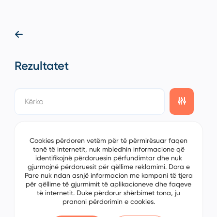
Rezultatet
showing
0/0
items on the
1/0
page
Cookies përdoren vetëm për të përmirësuar faqen
tonë të internetit, nuk mbledhin informacione që
identifikojnë përdoruesin përfundimtar dhe nuk
gjurmojnë përdoruesit për qëllime reklamimi. Dora e
Pare nuk ndan asnjë informacion me kompani të tjera
për qëllime të gjurmimit të aplikacioneve dhe faqeve
të internetit. Duke përdorur shërbimet tona, ju
pranoni përdorimin e cookies.