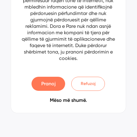
përmirësuar faqen tonë të internetit, nuk
mbledhin informacione që identifikojnë
përdoruesin përfundimtar dhe nuk
gjurmojnë përdoruesit për qëllime
reklamimi. Dora e Pare nuk ndan asnjë
informacion me kompani të tjera për
qëllime të gjurmimit të aplikacioneve dhe
faqeve të internetit. Duke përdorur
shërbimet tona, ju pranoni përdorimin e
cookies.
Pranoj
Refuzoj
Mëso më shumë.