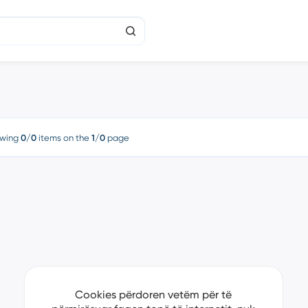
wing
0/0
items on the
1/0
page
Cookies përdoren vetëm për të