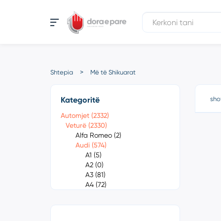
Shtepia
Më të Shikuarat
Kategoritë
sho
Automjet (2332)
Veturë (2330)
Alfa Romeo (2)
Audi (574)
A1 (5)
A2 (0)
A3 (81)
A4 (72)
A4 Quattro (9)
A5 (44)
A6 (100)