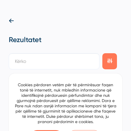
Rezultatet
showing
0/0
items on the
1/0
page
Cookies përdoren vetëm për të përmirësuar faqen
tonë të internetit, nuk mbledhin informacione që
identifikojnë përdoruesin përfundimtar dhe nuk
gjurmojnë përdoruesit për qëllime reklamimi. Dora e
Pare nuk ndan asnjë informacion me kompani të tjera
për qëllime të gjurmimit të aplikacioneve dhe faqeve
të internetit. Duke përdorur shërbimet tona, ju
pranoni përdorimin e cookies.