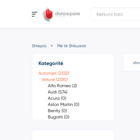
Shtepia
Më të Shikuarat
Kategoritë
sho
Automjet (2332)
Veturë (2330)
Alfa Romeo (2)
Audi (574)
Acura (0)
Aston Martin (0)
Bently (0)
Bugatti (0)
Cadillac (0)
Chevrolet (1)
Chrysler (0)