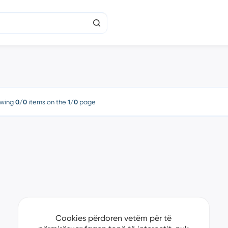
wing
0/0
items on the
1/0
page
Cookies përdoren vetëm për të