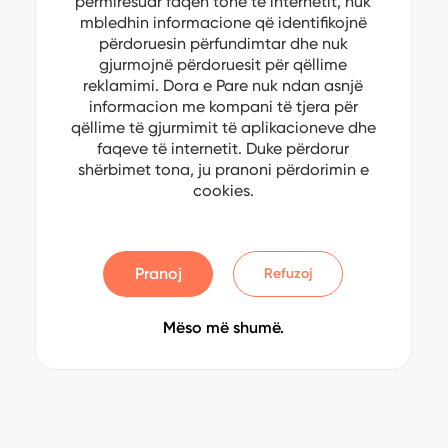
përmirësuar faqen tonë të internetit, nuk
mbledhin informacione që identifikojnë
përdoruesin përfundimtar dhe nuk
gjurmojnë përdoruesit për qëllime
reklamimi. Dora e Pare nuk ndan asnjë
informacion me kompani të tjera për
qëllime të gjurmimit të aplikacioneve dhe
faqeve të internetit. Duke përdorur
shërbimet tona, ju pranoni përdorimin e
cookies.
Pranoj
Refuzoj
Mëso më shumë.