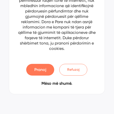
përmirësuar faqen tonë të internetit, nuk
mbledhin informacione që identifikojnë
përdoruesin përfundimtar dhe nuk
gjurmojnë përdoruesit për qëllime
reklamimi. Dora e Pare nuk ndan asnjë
informacion me kompani të tjera për
qëllime të gjurmimit të aplikacioneve dhe
faqeve të internetit. Duke përdorur
shërbimet tona, ju pranoni përdorimin e
cookies.
Pranoj
Refuzoj
Mëso më shumë.