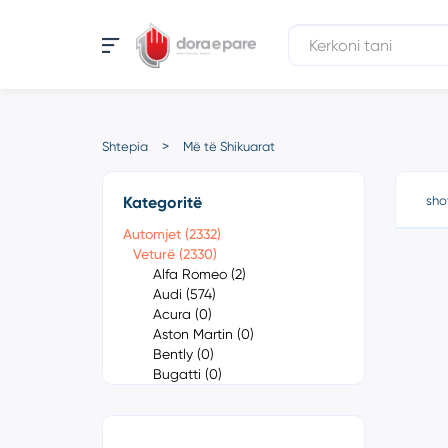
Shtepia
Më të Shikuarat
Kategoritë
sho
Automjet (2332)
Veturë (2330)
Alfa Romeo (2)
Audi (574)
Acura (0)
Aston Martin (0)
Bently (0)
Bugatti (0)
Cadillac (0)
Chevrolet (1)
Chrysler (0)