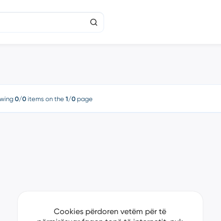
wing
0/0
items on the
1/0
page
Cookies përdoren vetëm për të