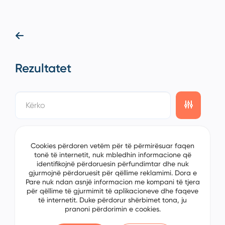
Rezultatet
showing
0/0
items on the
1/0
page
Cookies përdoren vetëm për të përmirësuar faqen
tonë të internetit, nuk mbledhin informacione që
identifikojnë përdoruesin përfundimtar dhe nuk
gjurmojnë përdoruesit për qëllime reklamimi. Dora e
Pare nuk ndan asnjë informacion me kompani të tjera
për qëllime të gjurmimit të aplikacioneve dhe faqeve
të internetit. Duke përdorur shërbimet tona, ju
pranoni përdorimin e cookies.