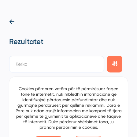
Rezultatet
showing
0/0
items on the
1/0
page
Cookies përdoren vetëm për të përmirësuar faqen
tonë të internetit, nuk mbledhin informacione që
identifikojnë përdoruesin përfundimtar dhe nuk
gjurmojnë përdoruesit për qëllime reklamimi. Dora e
Pare nuk ndan asnjë informacion me kompani të tjera
për qëllime të gjurmimit të aplikacioneve dhe faqeve
të internetit. Duke përdorur shërbimet tona, ju
pranoni përdorimin e cookies.