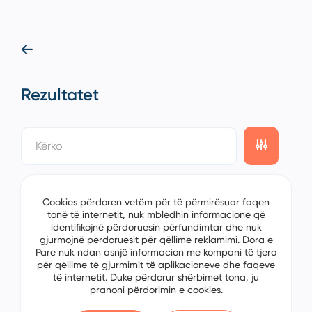
Rezultatet
showing
0/0
items on the
1/0
page
Cookies përdoren vetëm për të përmirësuar faqen
tonë të internetit, nuk mbledhin informacione që
identifikojnë përdoruesin përfundimtar dhe nuk
gjurmojnë përdoruesit për qëllime reklamimi. Dora e
Pare nuk ndan asnjë informacion me kompani të tjera
për qëllime të gjurmimit të aplikacioneve dhe faqeve
të internetit. Duke përdorur shërbimet tona, ju
pranoni përdorimin e cookies.