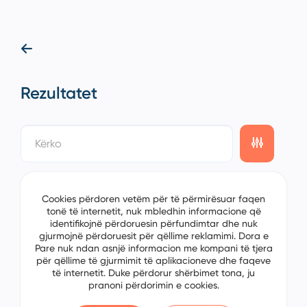
Rezultatet
showing
1/1
items on the
1/1
page
Sorting
Cookies përdoren vetëm për të përmirësuar faqen
tonë të internetit, nuk mbledhin informacione që
identifikojnë përdoruesin përfundimtar dhe nuk
gjurmojnë përdoruesit për qëllime reklamimi. Dora e
Pare nuk ndan asnjë informacion me kompani të tjera
për qëllime të gjurmimit të aplikacioneve dhe faqeve
të internetit. Duke përdorur shërbimet tona, ju
pranoni përdorimin e cookies.