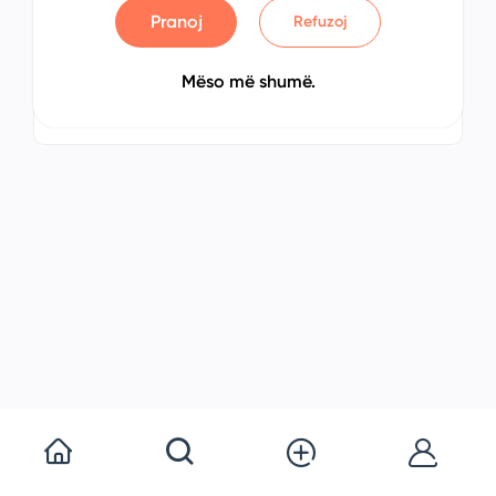
Pranoj
Refuzoj
Suzuki SX4 2022
No: 3749837635
Mëso më shumë.
Prishtinë, Kosovo
€ 00.00