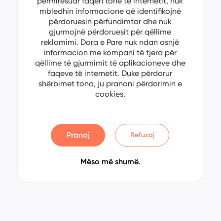
përmirësuar faqen tonë të internetit, nuk
mbledhin informacione që identifikojnë
përdoruesin përfundimtar dhe nuk
gjurmojnë përdoruesit për qëllime
reklamimi. Dora e Pare nuk ndan asnjë
informacion me kompani të tjera për
qëllime të gjurmimit të aplikacioneve dhe
faqeve të internetit. Duke përdorur
shërbimet tona, ju pranoni përdorimin e
cookies.
Pranoj
Refuzoj
Mëso më shumë.