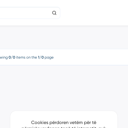
wing
0/0
items on the
1/0
page
Cookies përdoren vetëm për të