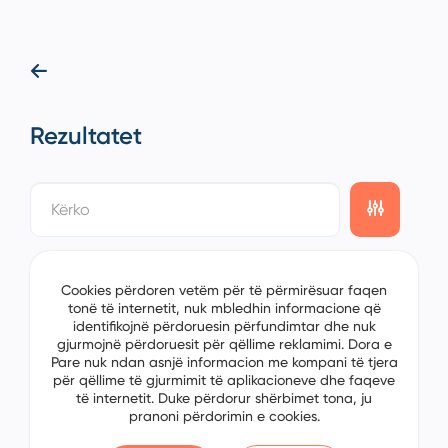
Rezultatet
showing
0/0
items on the
1/0
page
Cookies përdoren vetëm për të përmirësuar faqen
tonë të internetit, nuk mbledhin informacione që
identifikojnë përdoruesin përfundimtar dhe nuk
gjurmojnë përdoruesit për qëllime reklamimi. Dora e
Pare nuk ndan asnjë informacion me kompani të tjera
për qëllime të gjurmimit të aplikacioneve dhe faqeve
të internetit. Duke përdorur shërbimet tona, ju
pranoni përdorimin e cookies.