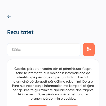
Rezultatet
showing
0/0
items on the
1/0
page
Cookies përdoren vetëm për të përmirësuar faqen
tonë të internetit, nuk mbledhin informacione që
identifikojnë përdoruesin përfundimtar dhe nuk
gjurmojnë përdoruesit për qëllime reklamimi. Dora e
Pare nuk ndan asnjë informacion me kompani të tjera
për qëllime të gjurmimit të aplikacioneve dhe faqeve
të internetit. Duke përdorur shërbimet tona, ju
pranoni përdorimin e cookies.