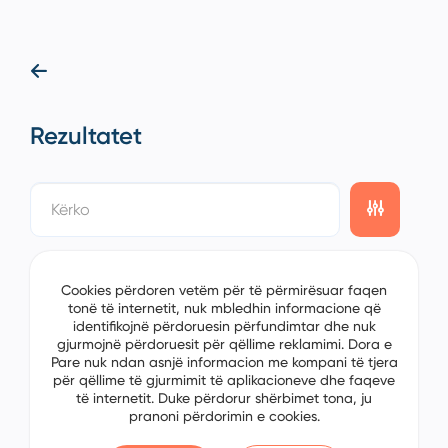
Rezultatet
showing
0/0
items on the
1/0
page
Cookies përdoren vetëm për të përmirësuar faqen
tonë të internetit, nuk mbledhin informacione që
identifikojnë përdoruesin përfundimtar dhe nuk
gjurmojnë përdoruesit për qëllime reklamimi. Dora e
Pare nuk ndan asnjë informacion me kompani të tjera
për qëllime të gjurmimit të aplikacioneve dhe faqeve
të internetit. Duke përdorur shërbimet tona, ju
pranoni përdorimin e cookies.