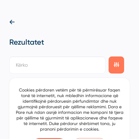
Rezultatet
showing
0/0
items on the
1/0
page
Cookies përdoren vetëm për të përmirësuar faqen
tonë të internetit, nuk mbledhin informacione që
identifikojnë përdoruesin përfundimtar dhe nuk
gjurmojnë përdoruesit për qëllime reklamimi. Dora e
Pare nuk ndan asnjë informacion me kompani të tjera
për qëllime të gjurmimit të aplikacioneve dhe faqeve
të internetit. Duke përdorur shërbimet tona, ju
pranoni përdorimin e cookies.