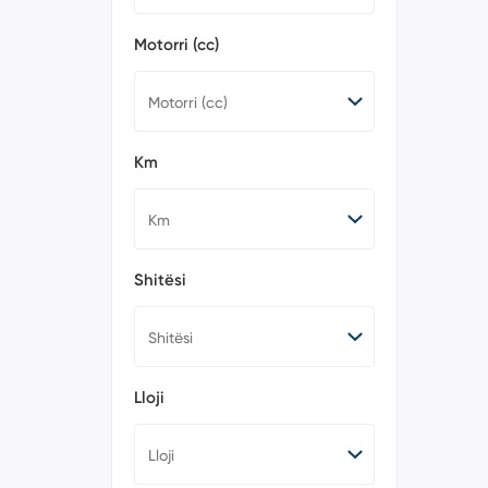
Mini (6)
Mitsubishi (0)
Motorri (cc)
Nissan (5)
Opel (66)
Peugeot (74)
Porsche (24)
Renault (19)
Km
Rolls-Royce (0)
Seat (46)
Skoda (72)
Smart (3)
Suzuki (3)
Shitësi
Tesla (2)
Toyota (3)
Volkswagen (625)
Volvo (14)
Lexus (0)
BMW (388)
Lloji
Serie 1 (14)
114 (0)
116 (6)
118 (19)