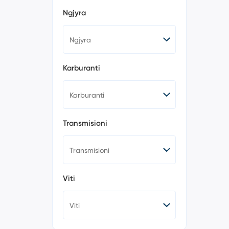
120 (16)
Ngjyra
123 (1)
125 (0)
128 (0)
130 (1)
135 (0)
140 (0)
Karburanti
214 (0)
216 (3)
218 (4)
220 (9)
223 (0)
Transmisioni
225 (0)
228 (0)
230 (0)
235 (0)
240 (0)
Viti
2002 (0)
315 (0)
316 (2)
318 (8)
320 (60)