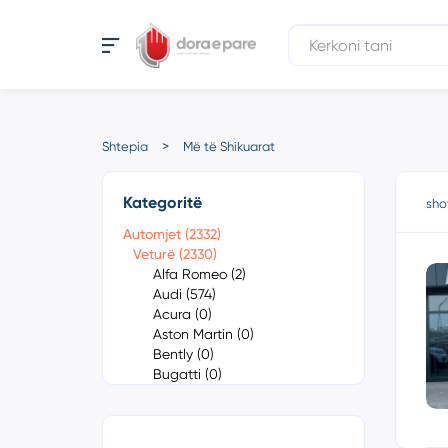
Shtepia
Më të Shikuarat
Kategoritë
sho
Automjet (2332)
Veturë (2330)
Alfa Romeo (2)
Audi (574)
Acura (0)
Aston Martin (0)
Bently (0)
Bugatti (0)
Cadillac (0)
Chevrolet (1)
Chrysler (0)