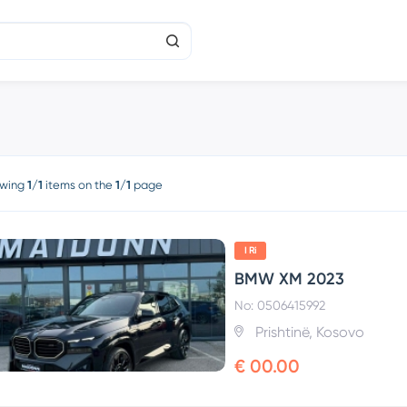
wing
1/1
items on the
1/1
page
I Ri
BMW XM 2023
No: 0506415992
Prishtinë, Kosovo
€ 00.00