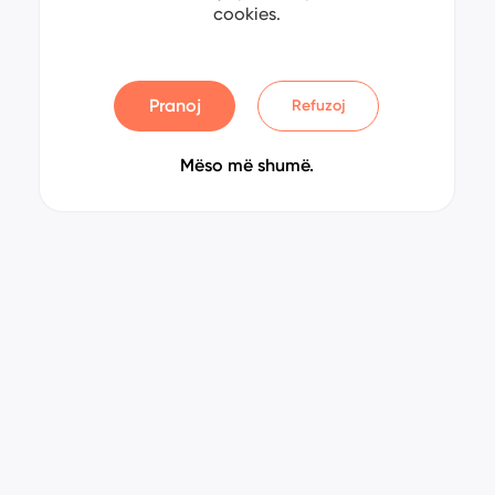
cookies.
Pranoj
Refuzoj
Mëso më shumë.