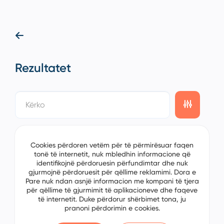
Rezultatet
showing
0/0
items on the
1/0
page
Cookies përdoren vetëm për të përmirësuar faqen
tonë të internetit, nuk mbledhin informacione që
identifikojnë përdoruesin përfundimtar dhe nuk
gjurmojnë përdoruesit për qëllime reklamimi. Dora e
Pare nuk ndan asnjë informacion me kompani të tjera
për qëllime të gjurmimit të aplikacioneve dhe faqeve
të internetit. Duke përdorur shërbimet tona, ju
pranoni përdorimin e cookies.