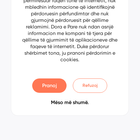
përmirësuar faqen tonë të internetit, nuk
mbledhin informacione që identifikojnë
përdoruesin përfundimtar dhe nuk
gjurmojnë përdoruesit për qëllime
reklamimi. Dora e Pare nuk ndan asnjë
informacion me kompani të tjera për
qëllime të gjurmimit të aplikacioneve dhe
faqeve të internetit. Duke përdorur
shërbimet tona, ju pranoni përdorimin e
cookies.
Pranoj
Refuzoj
Mëso më shumë.