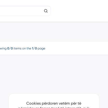
wing
0/0
items on the
1/0
page
Cookies përdoren vetëm për të