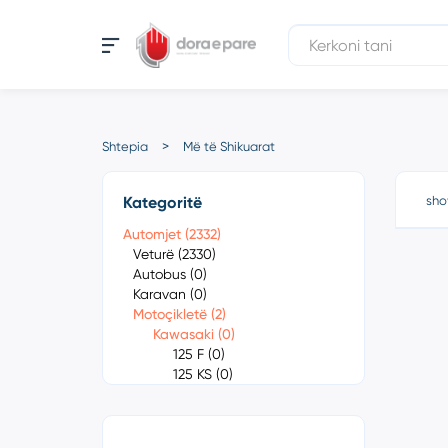
Shtepia
Më të Shikuarat
Kategoritë
sho
Automjet (2332)
Veturë (2330)
Autobus (0)
Karavan (0)
Motoçikletë (2)
Kawasaki (0)
125 F (0)
125 KS (0)
250 S1 (0)
350 S2 (0)
400 S3 (0)