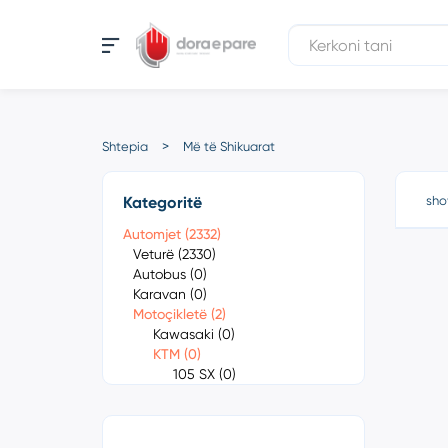
Shtepia
Më të Shikuarat
Kategoritë
sho
Automjet (2332)
Veturë (2330)
Autobus (0)
Karavan (0)
Motoçikletë (2)
Kawasaki (0)
KTM (0)
105 SX (0)
1050 Adventure
(0)
1090 Adventure