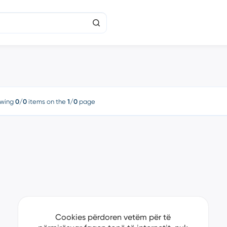
wing
0/0
items on the
1/0
page
Cookies përdoren vetëm për të