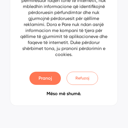
përmirësuar faqen tonë të internetit, nuk
mbledhin informacione që identifikojnë
përdoruesin përfundimtar dhe nuk
gjurmojnë përdoruesit për qëllime
reklamimi. Dora e Pare nuk ndan asnjë
informacion me kompani të tjera për
qëllime të gjurmimit të aplikacioneve dhe
faqeve të internetit. Duke përdorur
shërbimet tona, ju pranoni përdorimin e
cookies.
Pranoj
Refuzoj
Mëso më shumë.