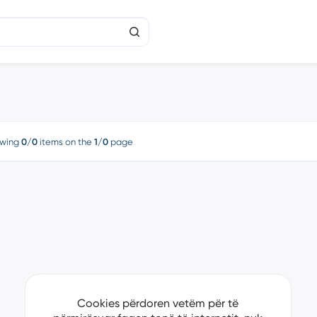
wing
0/0
items on the
1/0
page
Cookies përdoren vetëm për të