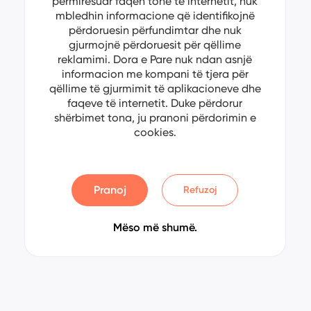
përmirësuar faqen tonë të internetit, nuk
mbledhin informacione që identifikojnë
përdoruesin përfundimtar dhe nuk
gjurmojnë përdoruesit për qëllime
reklamimi. Dora e Pare nuk ndan asnjë
informacion me kompani të tjera për
qëllime të gjurmimit të aplikacioneve dhe
faqeve të internetit. Duke përdorur
shërbimet tona, ju pranoni përdorimin e
cookies.
Pranoj
Refuzoj
Mëso më shumë.