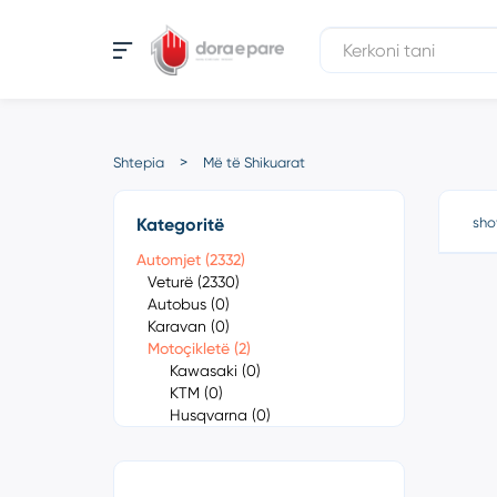
Shtepia
Më të Shikuarat
Kategoritë
sho
Automjet (2332)
Veturë (2330)
Autobus (0)
Karavan (0)
Motoçikletë (2)
Kawasaki (0)
KTM (0)
Husqvarna (0)
Gas Gas (0)
Contact 125 (0)
Contact 250 (0)